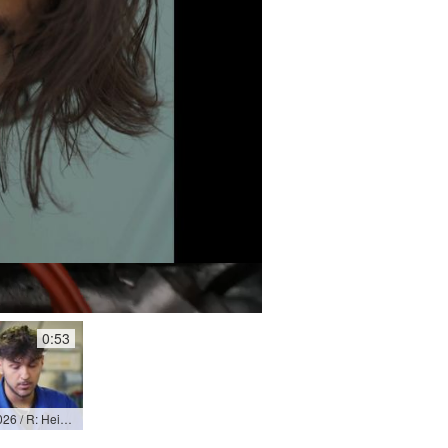
0:53
Schuss danben / 2026 / R: Heinz Böcker