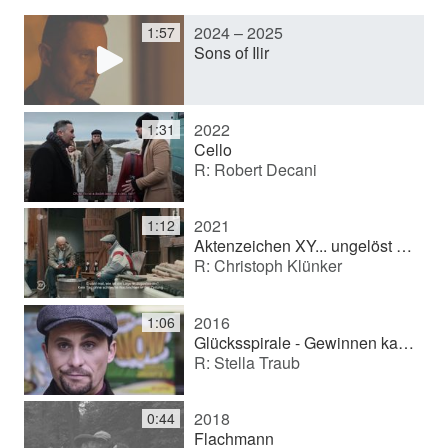
2024 – 2025
1:57
y
Sons of Ilir
V
2022
1:31
Cello
R: Robert Decani
i
2021
1:12
d
Aktenzeichen XY... ungelöst (Documentary drama)
R: Christoph Klünker
e
2016
1:06
Glücksspirale - Gewinnen kann jeder mal (Wettbewerbsbeitrag) (Commercial)
R: Stella Traub
o
2018
0:44
Flachmann