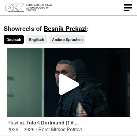
Showreels of
Besnik Prekazi
:
Deutsch
Englisch
Andere Sprachen
P
l
Playing:
Tatort Dortmund (TV ...
a
2025 – 2026 / Role: Mirkos Petrovi...