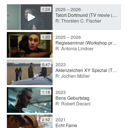
2025 – 2026
1:24
y
Tatort Dortmund (TV movie (series))
R: Thorsten C. Fischer
V
2025 – 2026
1:20
Regieseminar (Workshop production)
R: Antonia Lindner
i
2023
0:47
d
Aktenzeichen XY Spezial (TV series)
R: Jochen Müller
e
2023
1:18
Bens Geburtstag
R: Robert Decani
o
2021
2:52
Echt Fame