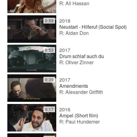
R: Ali Hassan
2018
0:59
Neustart - Hilferuf (Social Spot)
R: Aidan Don
2017
0:53
Drum schlaf auch du
R: Oliver Zinner
2017
0:39
Amendments
R: Alexander Griffith
2016
0:17
Ampel (Short film)
R: Paul Hundemer