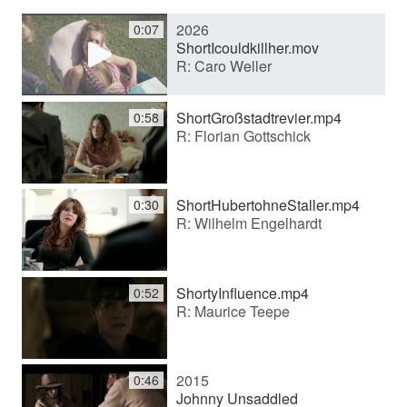
2026
0:07
y
ShortIcouldkillher.mov
R: Caro Weller
V
ShortGroßstadtrevier.mp4
0:58
R: Florian Gottschick
i
ShortHubertohneStaller.mp4
0:30
d
R: Wilhelm Engelhardt
e
ShortyInfluence.mp4
0:52
R: Maurice Teepe
o
2015
0:46
Johnny Unsaddled