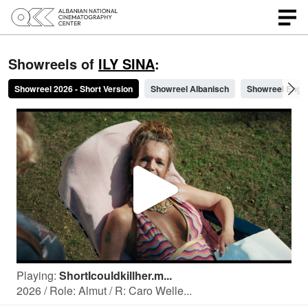
Showreels of
ILY SINA
:
Showreel 2026 - Short Version
Showreel Albanisch
Showreel Engli
P
l
Playing:
ShortIcouldkillher.m...
a
2026 / Role: Almut / R: Caro Welle...