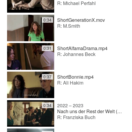
R: Michael Perfahl
ShortGenerationX.mov
0:34
R: M.Smith
ShortAlfamaDrama.mp4
0:31
R: Johannes Beck
ShortBonnie.mp4
0:37
R: Ali Hakim
2022 – 2023
0:34
Nach uns der Rest der Welt (TV movie)
R: Franziska Buch