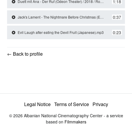
y
1:18
Duett mit Ana - Der Ruf (Odeon Theater) / 2018 / Role: Der Junge Mann
0:37
Jack's Lament - The Nightmare Before Christmas (English).mp3
V
0:23
Evil Laugh after eating the Devil Fruit (Japanese).mp3
i
← Back to profile
d
e
o
Legal Notice
Terms of Service
Privacy
© 2026 Albanian National Cinematography Center - a service
based on
Filmmakers