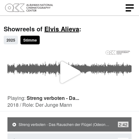
Showreels of
Elvis Alieva
:
2025
Stimme
P
l
Playing:
Streng verboten - Da...
2018 / Role: Der Junge Mann
a
2:42
Streng verboten - Das Rauschen der Flügel (Odeon Theater) / 2018 / Role: Der Junge Mann